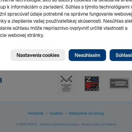
3
Facebook
•
Cookies
•
Odstúpenie od zmluvy
© 2026 POFIS - Poštová filatelistická služba. Všetky práva vyhradené