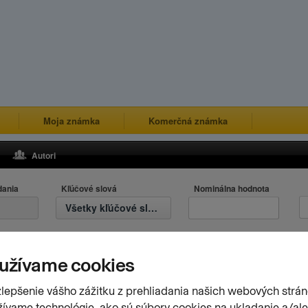
Moja známka
Komerčná známka
Autori
dania
Kľúčové slová
Nominálna hodnota
Všetky kľúčové slová