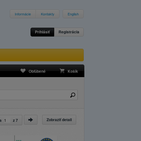
Informácie
Kontakty
English
Prihlásiť
Registrácia
Obľúbené
Košík
Zobraziť detail
ka
z
7