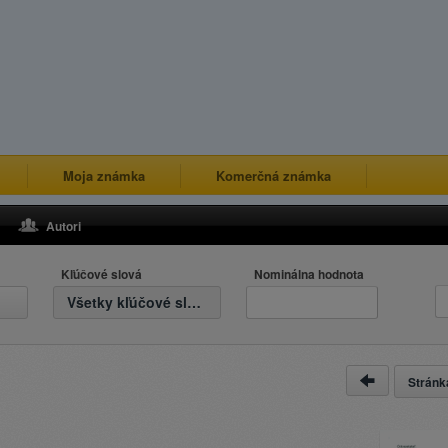
Moja známka
Komerčná známka
Autori
Kľúčové slová
Nominálna hodnota
Všetky kľúčové slová
Strán