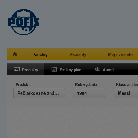
Katalóg
Aktuality
Moja známka
Produkty
Emisný plán
Autori
Produkt
Rok vydania
Kľúčové slo
Pečiatkované známky
1994
Mestá