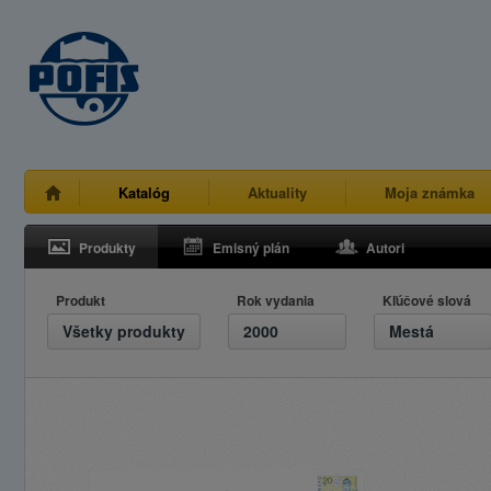
Katalóg
Aktuality
Moja známka
Produkty
Emisný plán
Autori
Produkt
Rok vydania
Kľúčové slová
Všetky produkty
2000
Mestá