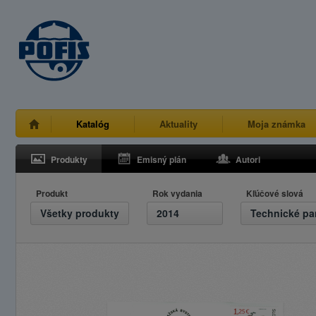
Katalóg
Aktuality
Moja známka
Produkty
Emisný plán
Autori
Produkt
Rok vydania
Kľúčové slová
Všetky produkty
2014
Technické pa