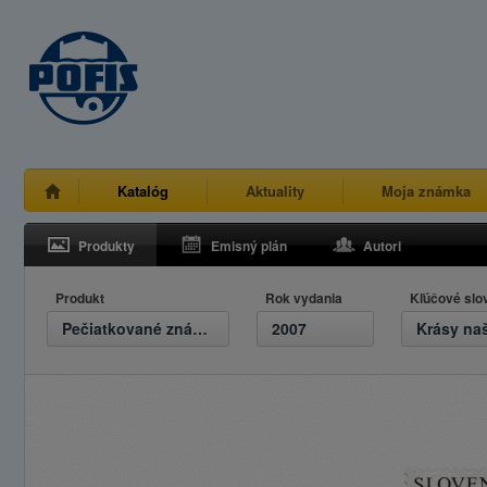
Katalóg
Aktuality
Moja známka
Produkty
Emisný plán
Autori
Produkt
Rok vydania
Kľúčové slo
Pečiatkované známky
2007
Krásy naš