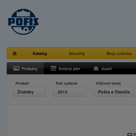
Katalóg
Aktuality
Moja známka
Produkty
Emisný plán
Autori
Produkt
Rok vydania
Kľúčové slová
Známky
2013
Pošta a filatelia