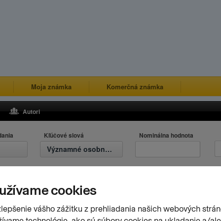
Moja známka
Komerčná známka
Autori
dania
Kľúčové slová
Nominálna hodnota
Významné osobnosti