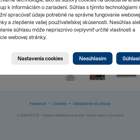
3
Facebook
•
Cookies
•
Odstúpenie od zmluvy
© 2026 POFIS - Poštová filatelistická služba. Všetky práva vyhradené