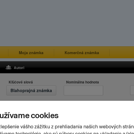
Moja známka
Komerčná známka
Autori
Kľúčové slová
Nominálna hodnota
Blahoprajná známka