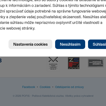
3
Facebook
•
Cookies
•
Odstúpenie od zmluvy
© 2026 POFIS - Poštová filatelistická služba. Všetky práva vyhradené