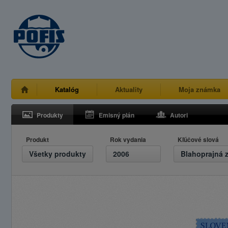
Katalóg
Aktuality
Moja známka
Produkty
Emisný plán
Autori
Produkt
Rok vydania
Kľúčové slová
Všetky produkty
2006
Blahoprajná 