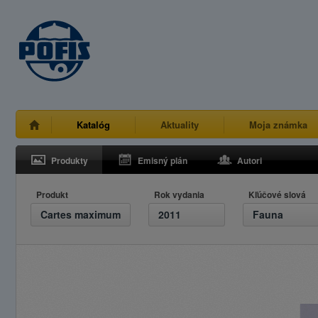
Katalóg
Aktuality
Moja známka
Produkty
Emisný plán
Autori
Produkt
Rok vydania
Kľúčové slová
Cartes maximum
2011
Fauna