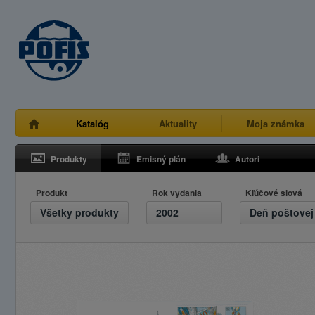
Katalóg
Aktuality
Moja známka
Produkty
Emisný plán
Autori
Produkt
Rok vydania
Kľúčové slová
Všetky produkty
2002