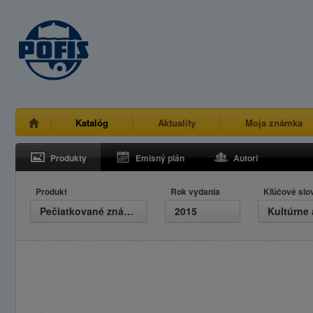
Katalóg
Aktuality
Moja známka
Produkty
Emisný plán
Autori
Produkt
Rok vydania
Kľúčové slo
Pečiatkované známky
2015