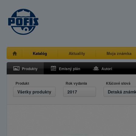
Katalóg
Aktuality
Moja známka
Produkty
Emisný plán
Autori
Produkt
Rok vydania
Kľúčové slová
Všetky produkty
2017
Detská znám