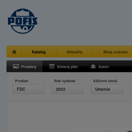
Katalóg
Aktuality
Moja známka
Produkty
Emisný plán
Autori
Produkt
Rok vydania
Kľúčové slová
FDC
2022
Umenie