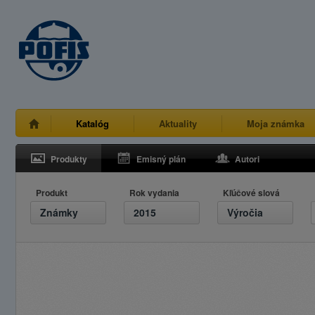
Katalóg
Aktuality
Moja známka
Produkty
Emisný plán
Autori
Produkt
Rok vydania
Kľúčové slová
Známky
2015
Výročia