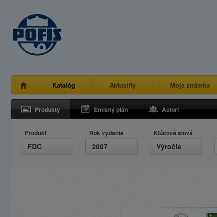
Katalóg
Aktuality
Moja známka
Produkty
Emisný plán
Autori
Produkt
Rok vydania
Kľúčové slová
FDC
2007
Výročia