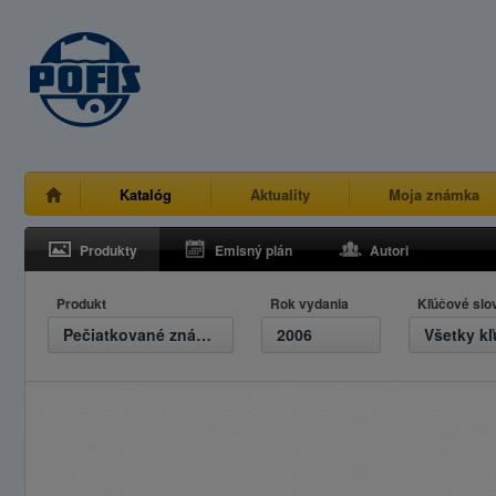
Katalóg
Aktuality
Moja známka
Produkty
Emisný plán
Autori
Produkt
Rok vydania
Kľúčové slo
Pečiatkované známky
2006