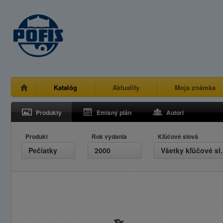
Katalóg
Aktuality
Moja známka
Produkty
Emisný plán
Autori
Produkt
Rok vydania
Kľúčové slová
Pečiatky
2000
Všetky 