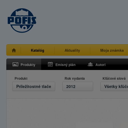
Katalóg
Aktuality
Moja známka
Produkty
Emisný plán
Autori
Produkt
Rok vydania
Kľúčové slová
Príležitostné tlače
2012