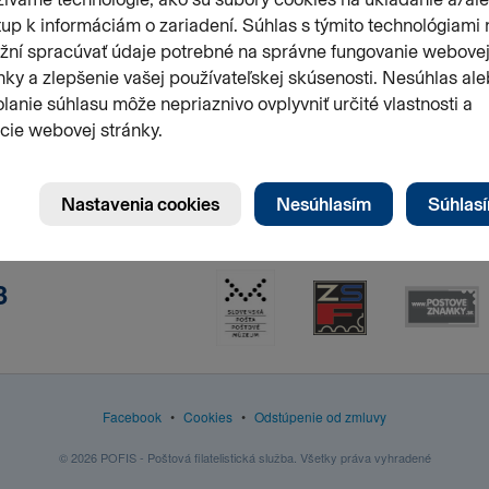
3
Facebook
•
Cookies
•
Odstúpenie od zmluvy
© 2026 POFIS - Poštová filatelistická služba. Všetky práva vyhradené