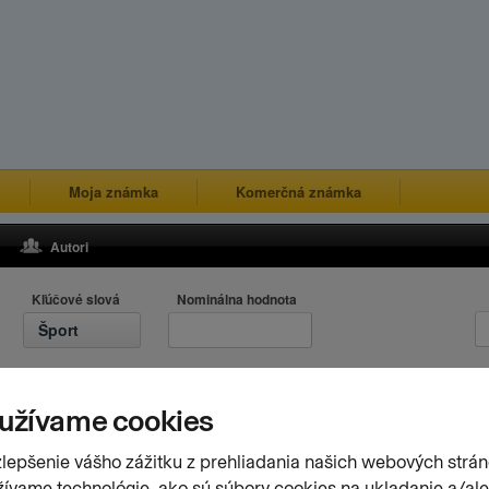
Moja známka
Komerčná známka
Autori
Kľúčové slová
Nominálna hodnota
Šport