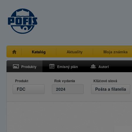
Katalóg
Aktuality
Moja známka
Produkty
Emisný plán
Autori
Produkt
Rok vydania
Kľúčové slová
FDC
2024
Pošta a filatelia