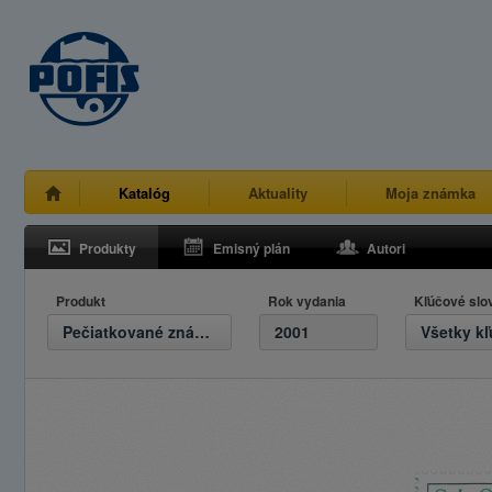
Katalóg
Aktuality
Moja známka
Produkty
Emisný plán
Autori
Produkt
Rok vydania
Kľúčové slo
Pečiatkované známky
2001