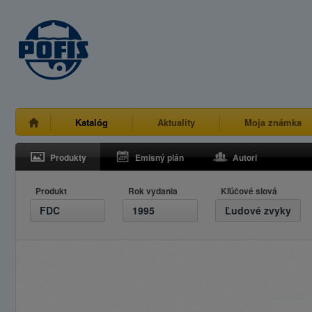
Katalóg
Aktuality
Moja známka
Produkty
Emisný plán
Autori
Produkt
Rok vydania
Kľúčové slová
FDC
1995
Ľudové zvyky