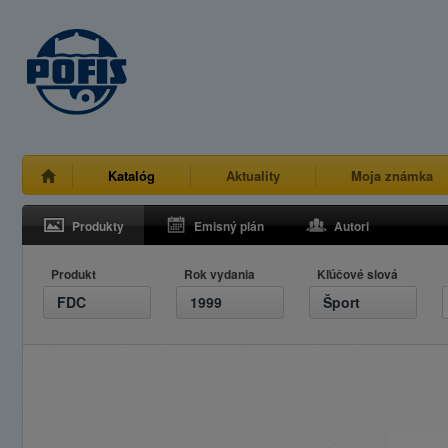
Katalóg
Aktuality
Moja známka
Produkty
Emisný plán
Autori
Produkt
Rok vydania
Kľúčové slová
FDC
1999
Šport