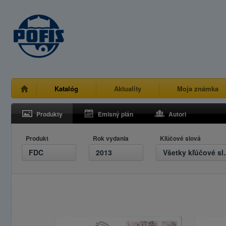
Katalóg
Aktuality
Moja známka
Produkty
Emisný plán
Autori
Produkt
Rok vydania
Kľúčové slová
FDC
2013
Všetky 