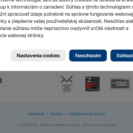
3
Facebook
•
Cookies
•
Odstúpenie od zmluvy
© 2026 POFIS - Poštová filatelistická služba. Všetky práva vyhradené