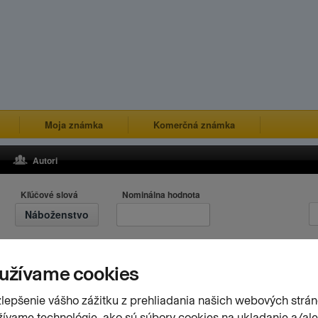
Moja známka
Komerčná známka
Autori
Kľúčové slová
Nominálna hodnota
Náboženstvo