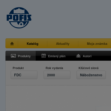
Katalóg
Aktuality
Moja známka
Produkty
Emisný plán
Autori
Produkt
Rok vydania
Kľúčové slová
FDC
2000
Náboženstvo