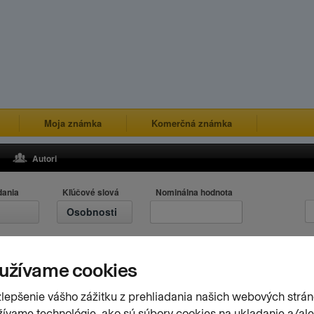
Moja známka
Komerčná známka
Autori
dania
Kľúčové slová
Nominálna hodnota
Osobnosti