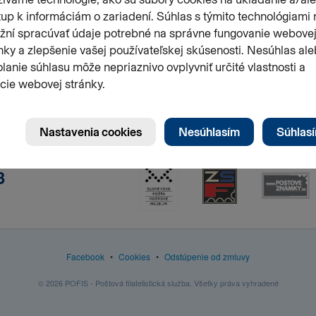
3
Facebook
•
Cookies
•
Odstúpenie od zmluvy
© 2026 POFIS - Poštová filatelistická služba. Všetky práva vyhradené