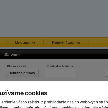
Moja známka
Komerčná známka
Autori
Kľúčové slová
Nominálna hodnota
Ochrana prírody