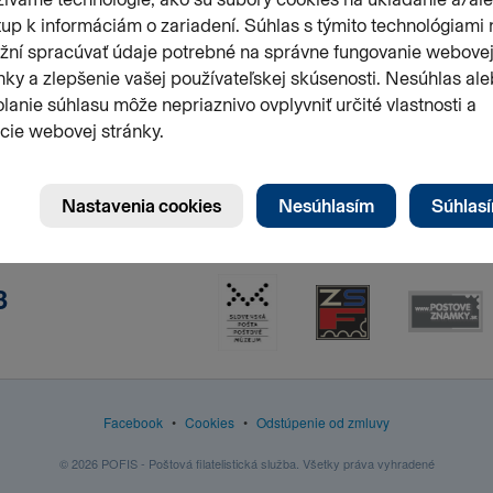
3
Facebook
•
Cookies
•
Odstúpenie od zmluvy
© 2026 POFIS - Poštová filatelistická služba. Všetky práva vyhradené