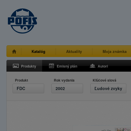
Katalóg
Aktuality
Moja známka
Produkty
Emisný plán
Autori
Produkt
Rok vydania
Kľúčové slová
FDC
2002
Ľudové zvyky