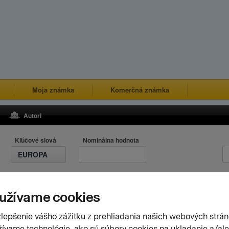
Moja známka
Komerčná známka
Autori
Kľúčové slová
Nominálna hodnota
EUROPA