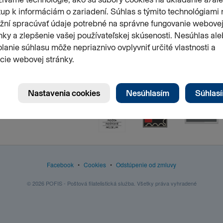
3
Facebook
•
Cookies
•
Odstúpenie od zmluvy
© 2026 POFIS - Poštová filatelistická služba. Všetky práva vyhradené