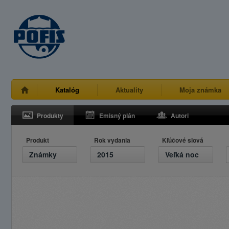
Katalóg
Aktuality
Moja známka
Produkty
Emisný plán
Autori
Produkt
Rok vydania
Kľúčové slová
Známky
2015
Veľká noc