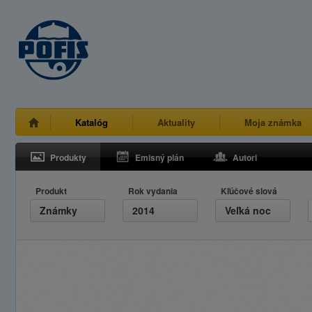
Katalóg
Aktuality
Moja známka
Produkty
Emisný plán
Autori
Produkt
Rok vydania
Kľúčové slová
Známky
2014
Veľká noc