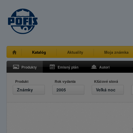
Katalóg
Aktuality
Moja známka
Produkty
Emisný plán
Autori
Produkt
Rok vydania
Kľúčové slová
Známky
2005
Veľká noc