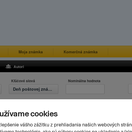
Moja známka
Komerčná známka
Autori
Kľúčové slová
Nominálna hodnota
Deň poštovej známky