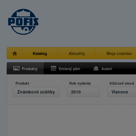
Katalóg
Aktuality
Moja známka
Produkty
Emisný plán
Autori
Produkt
Rok vydania
Kľúčové slová
Známkové zošítky
2010
Vianoce