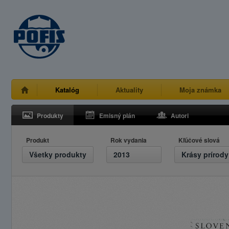
Katalóg
Aktuality
Moja známka
Produkty
Emisný plán
Autori
Produkt
Rok vydania
Kľúčové slová
Všetky produkty
2013
Krásy prírody