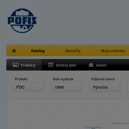
Katalóg
Aktuality
Moja známka
Produkty
Emisný plán
Autori
Produkt
Rok vydania
Kľúčové slová
FDC
1998
Výročia