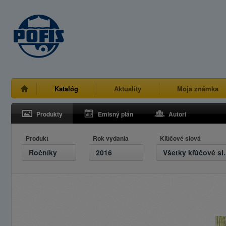
Katalóg
Aktuality
Moja známka
Produkty
Emisný plán
Autori
Produkt
Rok vydania
Kľúčové slová
Ročníky
2016
Všetky 