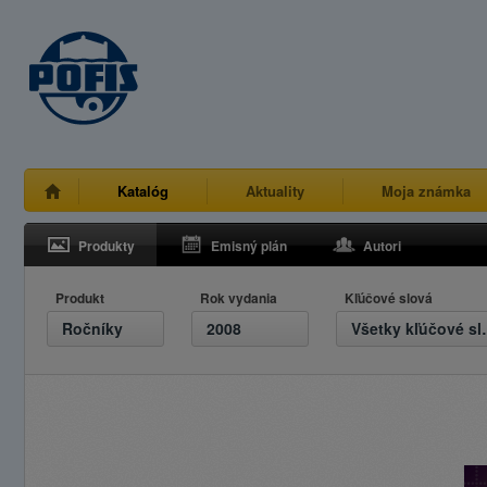
Katalóg
Aktuality
Moja známka
Produkty
Emisný plán
Autori
Produkt
Rok vydania
Kľúčové slová
Ročníky
2008
Všetky 