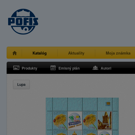
Katalóg
Aktuality
Moja známka
Produkty
Emisný plán
Autori
Lupa