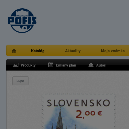
Katalóg
Aktuality
Moja známka
Produkty
Emisný plán
Autori
Lupa