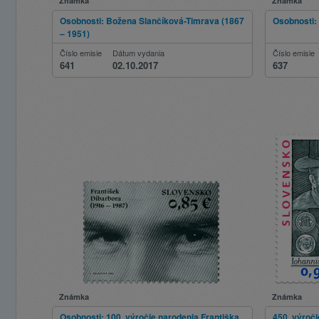
Známka
Známka
Osobnosti: Božena Slančíková-Timrava (1867
Osobnosti:
– 1951)
Číslo emisie
Dátum vydania
Číslo emisie
641
02.10.2017
637
Známka
Známka
Osobnosti: 100. výročie narodenia Františka
450. výroč