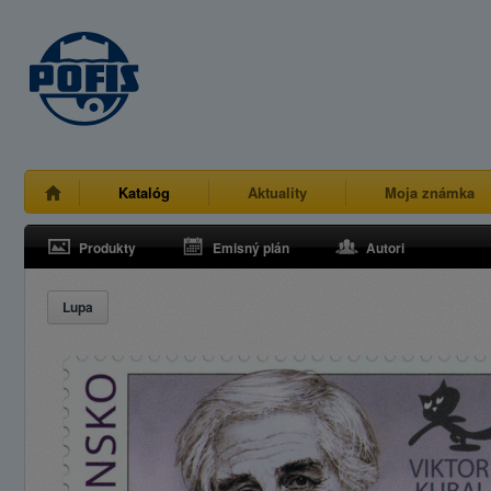
Katalóg
Aktuality
Moja známka
Produkty
Emisný plán
Autori
Lupa