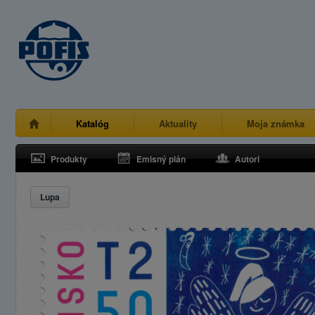
Katalóg
Aktuality
Moja známka
Produkty
Emisný plán
Autori
Lupa