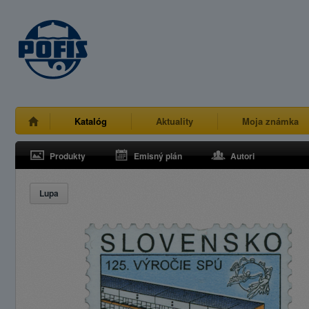
Katalóg
Aktuality
Moja známka
Produkty
Emisný plán
Autori
Lupa