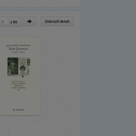
Zobraziť detail
a
z
60