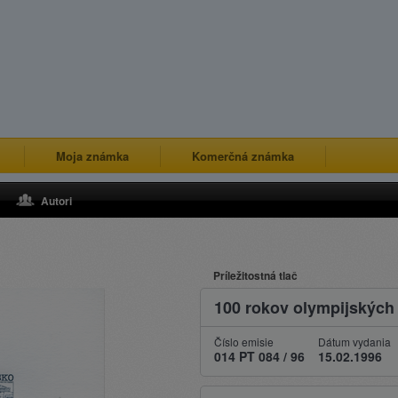
Moja známka
Komerčná známka
Autori
Príležitostná tlač
100 rokov olympijských 
Číslo emisie
Dátum vydania
014 PT 084 / 96
15.02.1996