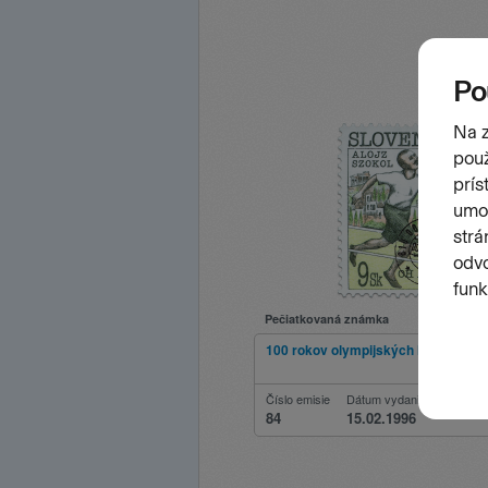
Pečiatkovaná známka
100 rokov olympijských hier - Alojz
Číslo emisie
Dátum vydania
84
15.02.1996