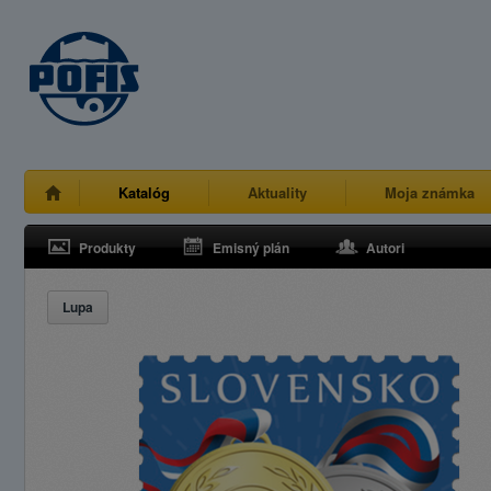
Katalóg
Aktuality
Moja známka
Produkty
Emisný plán
Autori
Lupa