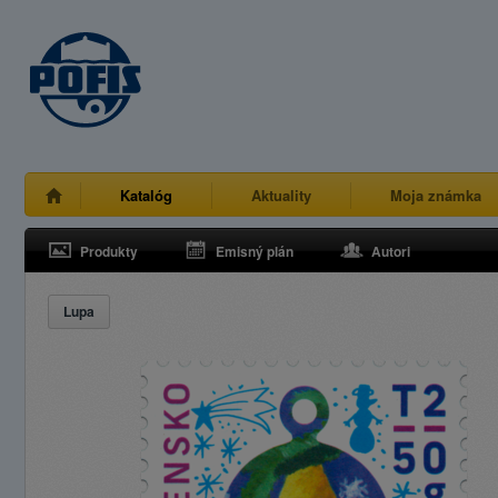
Katalóg
Aktuality
Moja známka
Produkty
Emisný plán
Autori
Lupa