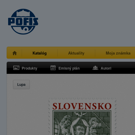
Katalóg
Aktuality
Moja známka
Produkty
Emisný plán
Autori
Lupa